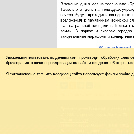
В течение дня 9 мая на телеканале «Б
Также в этот день на площадках учреж
вечера будут проходить концертные 
возложения к памятникам воинской сл
На театральной площади г. Брянска с
земли. В парках и скверах городов 
танцевальные марафоны и концертные 
80-летие Великой
Уважаемый пользователь, данный сайт производит обработку файло
браузера, источнике переадресации на сайт, и сведения об открыты
Создано: 30 апр. 2025 г. 10:39:07
Обновлено: 30 апр. 2025 г. 10:43:51
Я соглашаюсь с тем, что владелец сайта использует файлы cookie д
Поделиться
Нашли опечатку? Выделите ее и нажмите
Правительство Брянской области 2013–
241050, г. Брянск, просп. Ленина, 33
Схема проезда
Телефон: (4832) 66-26-11, Факс: (4832) 4
Для корреспонденции в электронном ви