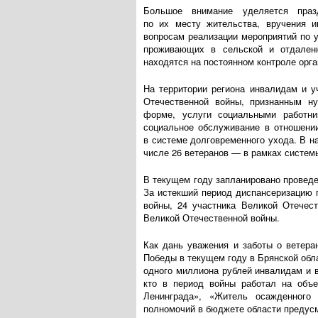
Большое внимание уделяется праз
по их месту жительства, вручения 
вопросам реализации мероприятий по
проживающих в сельской и отдаленн
находятся на постоянном контроле орг
На территории региона инвалидам и у
Отечественной войны, признанным н
форме, услуги социальными работни
социальное обслуживание в отношени
в системе долговременного ухода. В н
числе 26 ветеранов — в рамках систем
В текущем году запланировано проведе
За истекший период диспансеризацию 
войны, 24 участника Великой Отечес
Великой Отечественной войны.
Как дань уважения и заботы о ветера
Победы в текущем году в Брянской обл
одного миллиона рублей инвалидам и в
кто в период войны работал на объе
Ленинграда», «Житель осажденного 
полномочий в бюджете области предусм