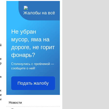
Жалобы на всё
Не убран
мусор, яма на
й
дороге, не горит
фонарь?
е
р
Столкнулись с проблемой —
сообщите о ней!
я
Подать жалобу
х
и
м
Новости