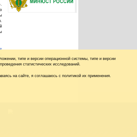
.
о
ы
.
й
ы
е
и
ложении, типе и версии операционной системы, типе и версии
а
 проведения статистических исследований.
ваясь на сайте, я соглашаюсь с политикой их применения.