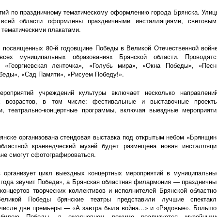
тий по праздничному тематическому оформлению города Брянска. Улиц
всей области оформлены праздничными инсталляциями, световым
 тематическими плакатами.
й, посвященных
80-й
годовщине Победы в Великой Отечественной войне
сех муниципальных образованиях Брянской области. Проводятс
: «Георгиевская ленточка», «Голубь мира», «Окна Победы», «Песн
беды», «Сад Памяти», «Рисуем Победу!».
роприятий учреждений культуры включает несколько направлений
х возрастов, в том числе: фестивальные и выставочные проекты
ии,
театрально-концертные
программы, включая выездные мероприяти
рянске организована стендовая выставка под открытым небом «Брянщин
областной краеведческий музей будет размещена новая инсталляци
ане смогут сфотографироваться.
в организует цикл выездных концертных мероприятий в муниципальны
 года звучит Победа», а Брянская областная филармония — праздничны
онцертов творческих коллективов и исполнителей Брянской областно
еликой Победы брянские театры представили лучшие спектакл
м числе две премьеры — «А завтра была война…» и «Рядовые». Большо
юбилею Победы, в ежедневном режиме реализуется музейными