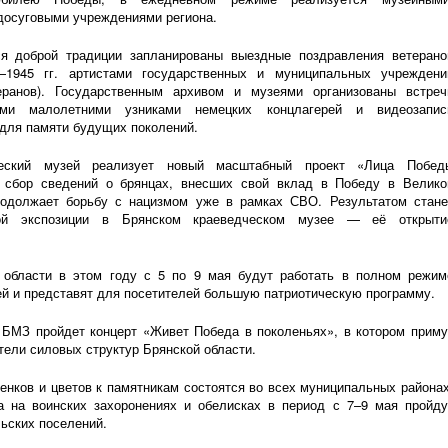
досуговыми
учреждениями региона.
я доброй традиции запланированы выездные поздравления ветерано
—1945 гг.
артистами государственных и муниципальных учреждени
еранов). Государственным архивом и музеями организованы встреч
ми малолетними узниками немецких концлагерей и видеозапис
 для памяти будущих поколений.
дческий музей реализует новый масштабный проект «Лица Побед
 сбор сведений о брянцах, внесших свой вклад в Победу в Велико
продолжает борьбу с нацизмом уже в рамках СВО. Результатом стане
ной экспозиции в Брянском краеведческом музее — её открыти
 области в этом году с 5 по 9 мая будут работать в полном режим
й и представят для посетителей большую патриотическую программу.
БМЗ пройдет концерт «Живет Победа в поколеньях», в котором приму
тели силовых структур Брянской области.
енков и цветов к памятникам состоятся во всех муниципальных районах
а на воинских захоронениях и обелисках в период с 7–9 мая пройду
льских поселений.