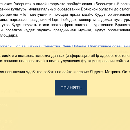
рянская Губерния» в
онлайн-формате
пройдёт акция «Бессмертный полк»
дений культуры муниципальных образований Брянской области до самог
программы «Тот цветущий и поющий яркий май!», будут организован
авы, парковые праздники «Парк Победы», концерты в домах культуры
 утра будут звучать стихи
поэтов-фронтовиков
— уроженцев Брянско
и посёлков будет звучать праздничная музыка, будут организован
площадки.
 Победы
,
Год защитника Отечества
,
День Победы
,
Оперативное совещани
Пресс-служба Губернатора и Правительства област
в
cookie
и пользовательских данных (информацию об
ip-адресе
, местопо
30 апреля 2025 год
х страницах пользователя) в целях улучшения функционирования сайта и
ля повышения удобства работы на сайте и сервис Яндекс. Метрика. Оста
ПРИНЯТЬ
 Ctrl + Enter
2026
1-13-10
де