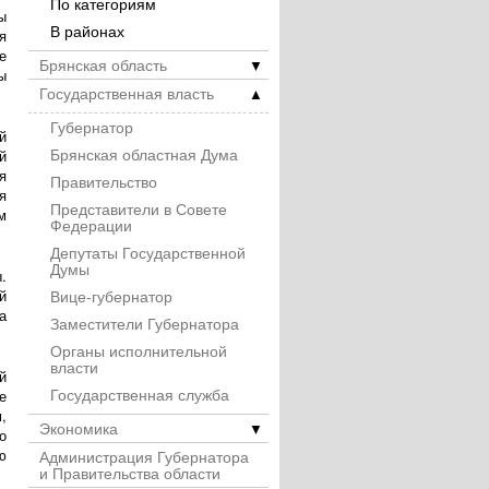
По категориям
ы
В районах
я
е
Брянская область
▼
ы
Государственная власть
▲
Губернатор
й
Брянская областная Дума
й
я
Правительство
я
Представители в Совете
м
Федерации
Депутаты Государственной
Думы
.
Вице-губернатор
й
а
Заместители Губернатора
Органы исполнительной
власти
й
Государственная служба
е
,
Экономика
▼
о
ю
Администрация Губернатора
и Правительства области