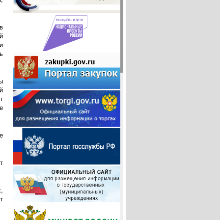
в
й
и
ь
ы
й
т
е
е
т
,
т