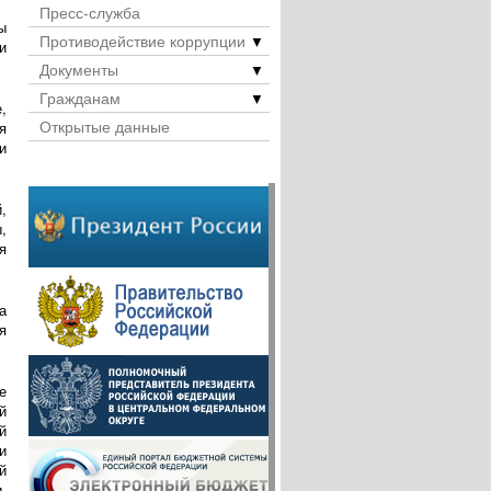
Пресс-служба
ы
Противодействие коррупции
▼
и
Документы
▼
Гражданам
▼
,
Открытые данные
я
и
,
,
я
а
я
е
й
й
и
й
,