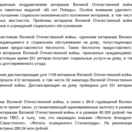
дничным поздравлениям ветеранов Великой Отечественной войн
им памятных медалей «80 лет Победы». Особое внимание уделяетс
 улучшению
социально-экономического
положения ветеранов, в том числ
ых местностях. Проблемы ветеранов Великой Отечественной войн
анов и учреждений социального обслуживания.
частникам Великой Отечественной войны, одиноким ветеранам Велико
уждающимися в социальном обслуживании на дому, полустационаро
ками предоставляются бесплатно. Также бесплатно предоставляетс
и ветеранов Великой Отечественной войны, признанных нуждающимис
астоящее время 251 ветеран получает социальные услуги на дому, в то
ы долговременного ухода.
ние диспансеризации для 1109 ветеранов Великой Отечественной войны
прошли 412 ветеранов, в том числе 32 инвалида Великой Отечественно
твенной войны. Диспансеризация на дому проведена для 331 ветеран
нах Великой Отечественной войны, в связи с
80-й
годовщиной Велико
асти принят закон, устанавливающий единовременную выплату в размер
етеранам Великой Отечественной войны и в размере 80 000 рублей тем
ктах ПВО, в тылу, тем, кто награжден знаками «Жителю блокадног
Севастополя», «Житель осажденного Сталинграда». На реализаци
отрено 280,04 млн рублей.