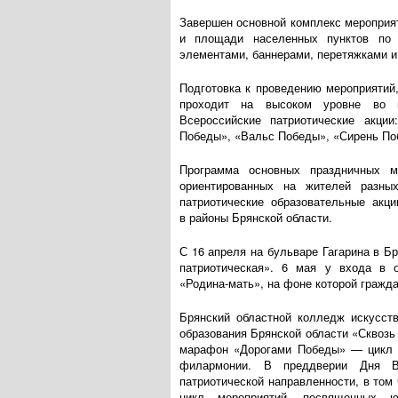
Завершен основной комплекс мероприя
и площади населенных пунктов по 
элементами, баннерами, перетяжками и
Подготовка к проведению мероприяти
проходит на высоком уровне во в
Всероссийские патриотические акции
Победы», «Вальс Победы», «Сирень По
Программа основных праздничных ме
ориентированных на жителей разны
патриотические образовательные акц
в районы Брянской области.
С 16 апреля на бульваре Гагарина в Б
патриотическая». 6 мая у входа в 
«Родина-мать»
, на фоне которой гражд
Брянский областной колледж искусст
образования Брянской области «Сквозь
марафон «Дорогами Победы» — цикл к
филармонии. В преддверии Дня В
патриотической направленности, в то
цикл мероприятий, посвященных 