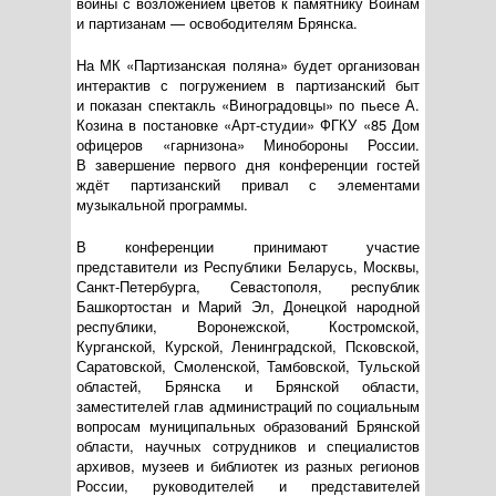
войны с возложением цветов к памятнику Воинам
и партизанам — освободителям Брянска.
На МК «Партизанская поляна» будет организован
интерактив с погружением в партизанский быт
и показан спектакль «Виноградовцы» по пьесе А.
Козина в постановке
«Арт-студии»
ФГКУ «85 Дом
офицеров «гарнизона» Минобороны России.
В завершение первого дня конференции гостей
ждёт партизанский привал с элементами
музыкальной программы.
В конференции принимают участие
представители из Республики Беларусь, Москвы,
Санкт-Петербурга
, Севастополя, республик
Башкортостан и Марий Эл, Донецкой народной
республики, Воронежской, Костромской,
Курганской, Курской, Ленинградской, Псковской,
Саратовской, Смоленской, Тамбовской, Тульской
областей, Брянска и Брянской области,
заместителей глав администраций по социальным
вопросам муниципальных образований Брянской
области, научных сотрудников и специалистов
архивов, музеев и библиотек из разных регионов
России, руководителей и представителей