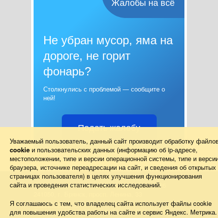
Жалобы на всё
Не убран мусор, яма на
дороге, не горит
фонарь?
Столкнулись с проблемой — сообщите о
ней!
Подать жалобу
Уважаемый пользователь, данный сайт производит обработку файло
cookie
и пользовательских данных (информацию об
ip-адресе
,
местоположении, типе и версии операционной системы, типе и верси
браузера, источнике переадресации на сайт, и сведения об открытых
страницах пользователя) в целях улучшения функционирования
сайта и проведения статистических исследований.
Правительство Брянской области 2013–2026
241050, г. Брянск, просп. Ленина, 33
Схема проезда
Я соглашаюсь с тем, что владелец сайта использует файлы cookie
Телефон: (4832) 66-26-11, Факс: (4832) 41-13-10
для повышения удобства работы на сайте и сервис Яндекс. Метрика.