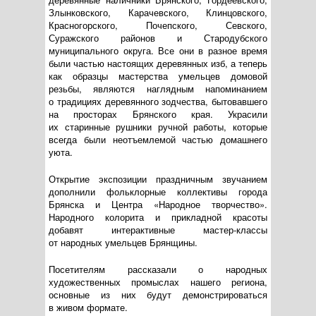
Злынковского, Карачевского, Клинцовского,
Красногорского, Почепского, Севского,
Суражского районов и Стародубского
муниципального округа. Все они в разное время
были частью настоящих деревянных изб, а теперь
как образцы мастерства умельцев домовой
резьбы, являются наглядным напоминанием
о традициях деревянного зодчества, бытовавшего
на просторах Брянского края. Украсили
их старинные рушники ручной работы, которые
всегда были неотъемлемой частью домашнего
уюта.
Открытие экспозиции праздничным звучанием
дополнили фольклорные коллективы города
Брянска и Центра «Народное творчество».
Народного колорита и прикладной красоты
добавят интерактивные
мастер-классы
от народных умельцев Брянщины.
Посетителям рассказали о народных
художественных промыслах нашего региона,
основные из них будут демонстрироваться
в живом формате.