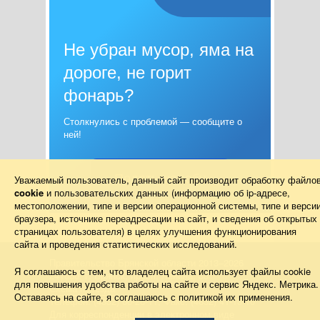
Не убран мусор, яма на
дороге, не горит
фонарь?
Столкнулись с проблемой — сообщите о
ней!
Подать жалобу
Уважаемый пользователь, данный сайт производит обработку файло
cookie
и пользовательских данных (информацию об
ip-адресе
,
местоположении, типе и версии операционной системы, типе и верси
браузера, источнике переадресации на сайт, и сведения об открытых
страницах пользователя) в целях улучшения функционирования
сайта и проведения статистических исследований.
Правительство Брянской области 2013–2026
Я соглашаюсь с тем, что владелец сайта использует файлы cookie
241050, г. Брянск, просп. Ленина, 33
для повышения удобства работы на сайте и сервис Яндекс. Метрика.
Схема проезда
Оставаясь на сайте, я соглашаюсь с политикой их применения.
Телефон: (4832) 66-26-11, Факс: (4832) 41-13-10
Для корреспонденции в электронном виде