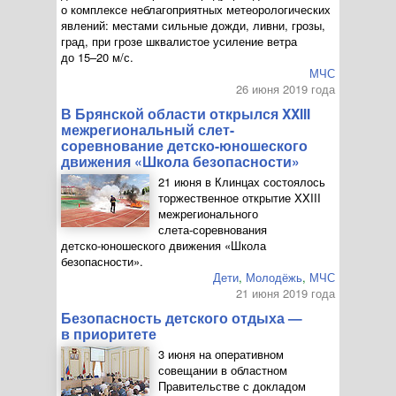
о комплексе неблагоприятных метеорологических
явлений: местами сильные дожди, ливни, грозы,
град, при грозе шквалистое усиление ветра
до 15–20
м/с
.
МЧС
26 июня 2019 года
В Брянской области открылся XXIII
межрегиональный слет-
соревнование детско-юношеского
движения «Школа безопасности»
21 июня в Клинцах состоялось
торжественное открытие XXIII
межрегионального
слета-соревнования
детско-юношеского
движения «Школа
безопасности».
Дети
,
Молодёжь
,
МЧС
21 июня 2019 года
Безопасность детского отдыха —
в приоритете
3 июня на оперативном
совещании в областном
Правительстве с докладом