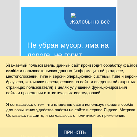
Жалобы на всё
Не убран мусор, яма на
дороге, не горит
фонарь?
Уважаемый пользователь, данный сайт производит обработку файло
cookie
и пользовательских данных (информацию об
ip-адресе
,
местоположении, типе и версии операционной системы, типе и верси
Столкнулись с проблемой — сообщите о
браузера, источнике переадресации на сайт, и сведения об открытых
ней!
страницах пользователя) в целях улучшения функционирования
сайта и проведения статистических исследований.
Подать жалобу
Я соглашаюсь с тем, что владелец сайта использует файлы cookie
для повышения удобства работы на сайте и сервис Яндекс. Метрика.
Оставаясь на сайте, я соглашаюсь с политикой их применения.
ПРИНЯТЬ
Правительство Брянской области 2013–2026