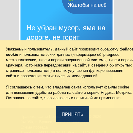
Жалобы на всё
Не убран мусор, яма на
дороге, не горит
фонарь?
Уважаемый пользователь, данный сайт производит обработку файло
cookie
и пользовательских данных (информацию об
ip-адресе
,
Столкнулись с проблемой — сообщите о
местоположении, типе и версии операционной системы, типе и верси
ней!
браузера, источнике переадресации на сайт, и сведения об открытых
страницах пользователя) в целях улучшения функционирования
сайта и проведения статистических исследований.
Подать жалобу
Я соглашаюсь с тем, что владелец сайта использует файлы cookie
для повышения удобства работы на сайте и сервис Яндекс. Метрика.
Оставаясь на сайте, я соглашаюсь с политикой их применения.
ПРИНЯТЬ
Правительство Брянской области 2013–2026
241050, г. Брянск, просп. Ленина, 33
Схема проезда
Телефон: (4832) 66-26-11, Факс: (4832) 41-13-10