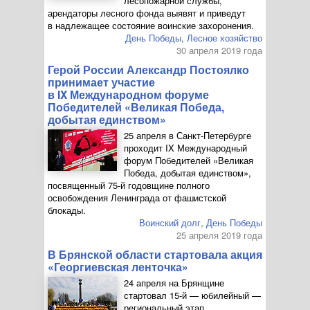
лесопожарной службы,
арендаторы лесного фонда выявят и приведут
в надлежащее состояние воинские захоронения.
День Победы
,
Лесное хозяйство
30 апреля 2019 года
Герой России Александр Постоялко
принимает участие
в IX Международном форуме
Победителей «Великая Победа,
добытая единством»
25 апреля в
Санкт-Петербурге
проходит IX Международный
форум Победителей «Великая
Победа, добытая единством»,
посвященный
75-й
годовщине полного
освобождения Ленинграда от фашистской
блокады.
Воинский долг
,
День Победы
25 апреля 2019 года
В Брянской области стартовала акция
«Георгиевская ленточка»
24 апреля на Брянщине
стартовал
15-й
— юбилейный —
региональный этап