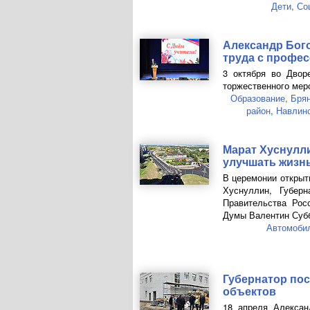
Дети
,
Со
Александр Бого
труда с профе
3 октября во Двор
торжественного мер
Образование
,
Бря
район
,
Навлинс
Марат Хуснулли
улучшать жизнь
В церемонии открыт
Хуснуллин, Губерн
Правительства Рос
Думы Валентин Субб
Автомоби
Губернатор по
объектов
18 апреля Алексан