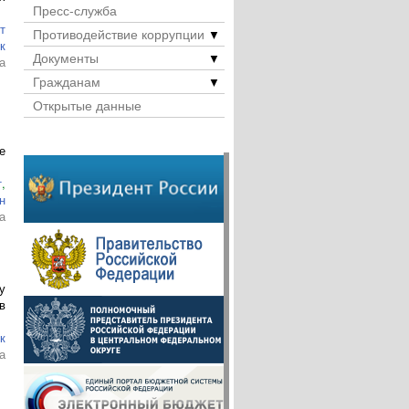
Пресс-служба
т
Противодействие коррупции
▼
к
Документы
▼
а
Гражданам
▼
Открытые данные
е
т
,
н
а
у
в
к
а