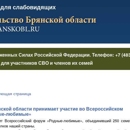
 для слабовидящих
уженных Силах Российской Федерации
. Телефон:
+7 (48
для участников СВО и членов их семей
ующая страница
нской области принимает участие во Всероссийском
ые-любимые»
ит Всероссийский форум
«Родные-любимые»
, объединивший 250 семе
олков нашей страны.