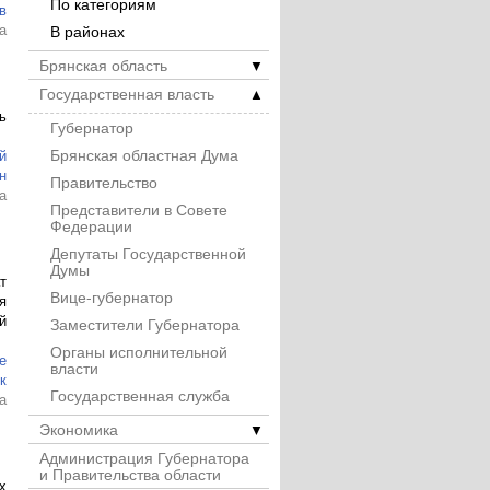
По категориям
в
а
В районах
Брянская область
▼
Государственная власть
▲
ь
Губернатор
Брянская областная Дума
й
н
Правительство
а
Представители в Совете
Федерации
Депутаты Государственной
Думы
т
Вице-губернатор
я
й
Заместители Губернатора
Органы исполнительной
е
власти
к
Государственная служба
а
Экономика
▼
Администрация Губернатора
и Правительства области
х