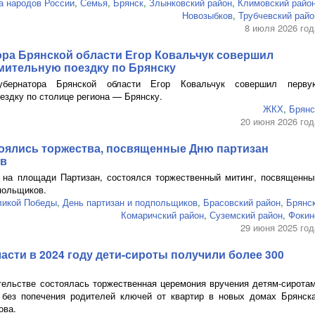
а народов России
,
Семья
,
Брянск
,
Злынковский район
,
Климовский райо
Новозыбков
,
Трубчевский райо
8 июля 2026 год
ора Брянской области Егор Ковальчук совершил
мительную поездку по Брянску
бернатора Брянской области Егор Ковальчук совершил перву
ездку по столице региона — Брянску.
ЖКХ
,
Брянс
20 июня 2026 год
тоялись торжества, посвященные Дню партизан
ов
 на площади Партизан, состоялся торжественный митинг, посвященны
польщиков.
ликой Победы
,
День партизан и подпольщиков
,
Брасовский район
,
Брянс
Комаричский район
,
Суземский район
,
Фокин
29 июня 2025 год
асти в 2024 году
дети-сироты
получили более 300
тельстве состоялась торжественная церемония вручения
детям-сирота
 без попечения родителей ключей от квартир в новых домах Брянска
ова.