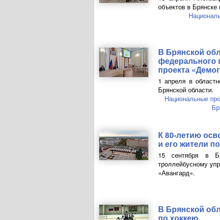
объектов в Брянске 
Националь
В Брянской об
федерального 
проекта «Демо
1 апреля в областн
Брянской области.
Национальные пр
Бр
К
80-летию
осв
и его жители п
15 сентября в Бр
троллейбусному упр
«Авангард».
В Брянской об
по хоккею