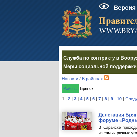
Версия
Служба по контракту в Воор
Меры социальной поддержки 
Новости
/
В районах
Районы
Брянск
1
|
2
|
3
|
4
|
5
|
6
|
7
|
8
|
9
|
10
|
След
Делегация Бря
форуме
«Родн
В Саранске проход
из самых разных уг