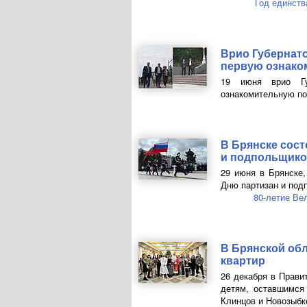
Год единств
Врио Губернат
первую ознако
19 июня врио Гу
ознакомительную по
В Брянске сос
и подпольщик
29 июня в Брянске,
Дню партизан и под
80-летие Ве
В Брянской обл
квартир
26 декабря в Прави
детям, оставшимся
Клинцов и Новозыбк