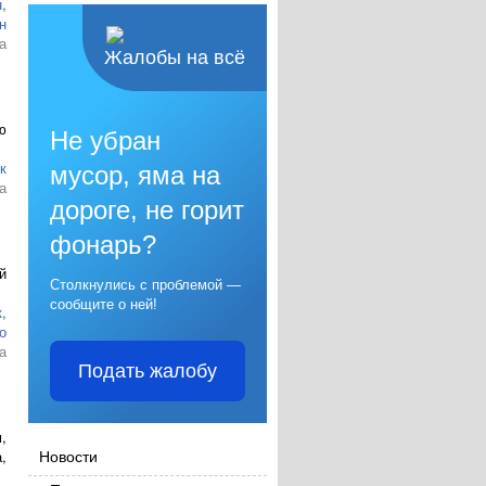
н
,
н
а
Жалобы на всё
ю
Не убран
к
мусор, яма на
а
дороге, не горит
фонарь?
й
Столкнулись с проблемой —
сообщите о ней!
к
,
о
а
Подать жалобу
м
,
Новости
,