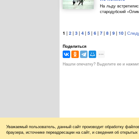
На льду встретилис
стародубский «Олим
1
|
2
|
3
|
4
|
5
|
6
|
7
|
8
|
9
|
10
|
След
Поделиться
Нашли опечатку? Выделите ее и нажмите
Уважаемый пользователь, данный сайт производит обработку файло
браузера, источнике переадресации на сайт, и сведения об открыты