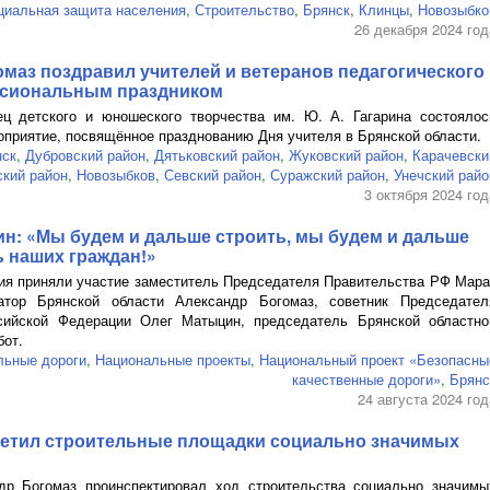
циальная защита населения
,
Строительство
,
Брянск
,
Клинцы
,
Новозыбко
26 декабря 2024 год
маз поздравил учителей и ветеранов педагогического
ссиональным праздником
ец детского и юношеского творчества им.
Ю. А. Гагарина
состоялос
оприятие, посвящённое празднованию Дня учителя в Брянской области.
нск
,
Дубровский район
,
Дятьковский район
,
Жуковский район
,
Карачевски
кий район
,
Новозыбков
,
Севский район
,
Суражский район
,
Унечский райо
3 октября 2024 год
н: «Мы будем и дальше строить, мы будем и дальше
 наших граждан!»
ия приняли участие заместитель Председателя Правительства РФ Мара
атор Брянской области Александр Богомаз, советник Председател
сийской Федерации Олег Матыцин, председатель Брянской областно
от.
льные дороги
,
Национальные проекты
,
Национальный проект «Безопасны
качественные дороги»
,
Брянс
24 августа 2024 год
сетил строительные площадки социально значимых
др Богомаз проинспектировал ход строительства социально значимы