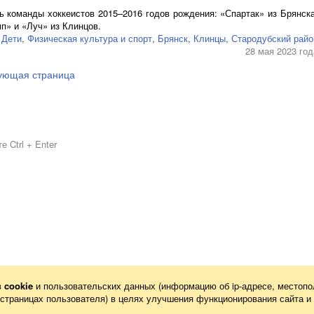
ь команды хоккеистов 2015–2016 годов рождения: «Спартак» из Брянска
п» и «Луч» из Клинцов.
Дети
,
Физическая культура и спорт
,
Брянск
,
Клинцы
,
Стародубский райо
28 мая 2023 год
ующая страница
 Ctrl + Enter
в
cookie
и пользовательских данных (информацию об
ip-адресе
, местопо
х страницах пользователя) в целях улучшения функционирования сайта и