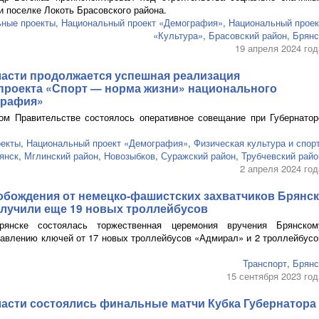
и поселке Локоть Брасовского района.
ные проекты
,
Национальный проект «Демография»
,
Национальный проек
«Культура»
,
Брасовский район
,
Брянс
19 апреля 2024 год
ласти продолжается успешная реализация
проекта «Спорт — норма жизни» национального
графия»
ом Правительстве состоялось оперативное совещание при Губернатор
оекты
,
Национальный проект «Демография»
,
Физическая культура и спор
янск
,
Мглинский район
,
Новозыбков
,
Суражский район
,
Трубчевский райо
2 апреля 2024 год
обождения от
немецко-фашистских
захватчиков Брянск
олучили еще 19 новых троллейбусов
янске состоялась торжественная церемония вручения Брянском
авлению ключей от 17 новых троллейбусов «Адмирал» и 2 троллейбусо
Транспорт
,
Брянс
15 сентября 2023 год
ласти состоялись финальные матчи Кубка Губернатора