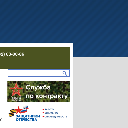
32) 63-00-86
у