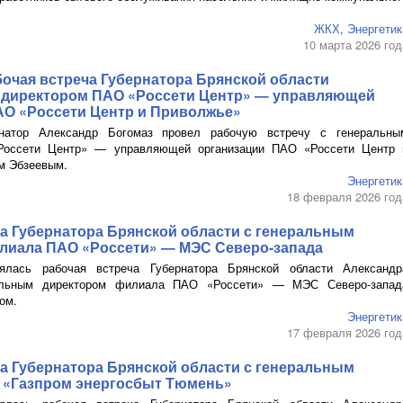
ЖКХ
,
Энергетик
10 марта 2026 год
очая встреча Губернатора Брянской области
 директором
ПАО
«Россети Центр» — управляющей
АО
«Россети Центр и Приволжье»
натор Александр Богомаз провел рабочую встречу с генеральны
оссети Центр» — управляющей организации
ПАО
«Россети Центр 
м Эбзеевым.
Энергетик
18 февраля 2026 год
а Губернатора Брянской области с генеральным
илиала
ПАО
«Россети» — МЭС
Северо-запада
ялась рабочая встреча Губернатора Брянской области Александр
альным директором филиала П
АО «Россети»
— МЭС
Северо-запад
ом.
Энергетик
17 февраля 2026 год
а Губернатора Брянской области с генеральным
«Газпром энергосбыт Тюмень»