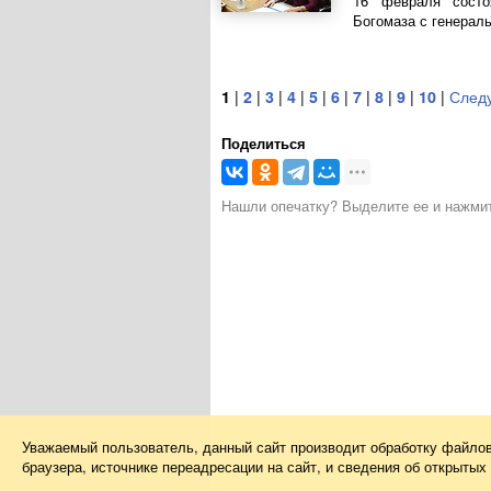
16 февраля состо
Богомаза с генерал
1
|
2
|
3
|
4
|
5
|
6
|
7
|
8
|
9
|
10
|
След
Поделиться
Нашли опечатку? Выделите ее и нажмите
Уважаемый пользователь, данный сайт производит обработку файло
браузера, источнике переадресации на сайт, и сведения об открыты