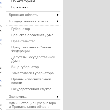
По категориям
а
а
В районах
Брянская область
▼
Государственная власть
▲
р
Губернатор
х
Брянская областная Дума
ы
Правительство
а
Представители в Совете
Федерации
Депутаты Государственной
Думы
Вице-губернатор
м
м
Заместители Губернатора
Органы исполнительной
а
власти
а
Государственная служба
Экономика
▼
Администрация Губернатора
е
и Правительства области
о