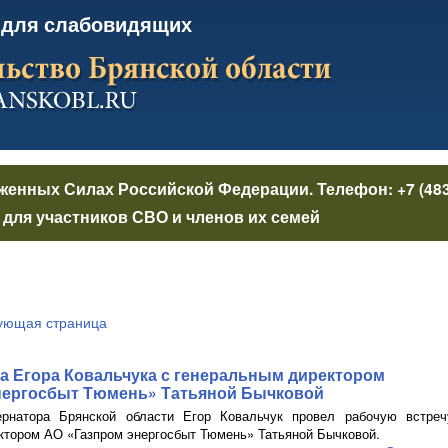
 для слабовидящих
уженных Силах Российской Федерации
. Телефон:
+7 (48
для участников СВО и членов их семей
ующая страница
а Егора Ковальчука с генеральным директором
нергосбыт Тюмень»
Татьяной Бычковой
рнатора Брянской области Егор Ковальчук провел рабочую встреч
ектором
АО «Газпром энергосбыт Тюмень»
Татьяной Бычковой.