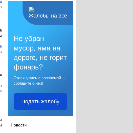
а
а
Жалобы на всё
а
м
Не убран
а
мусор, яма на
а
дороге, не горит
фонарь?
я
Столкнулись с проблемой —
сообщите о ней!
а
а
Подать жалобу
м
Новости
и