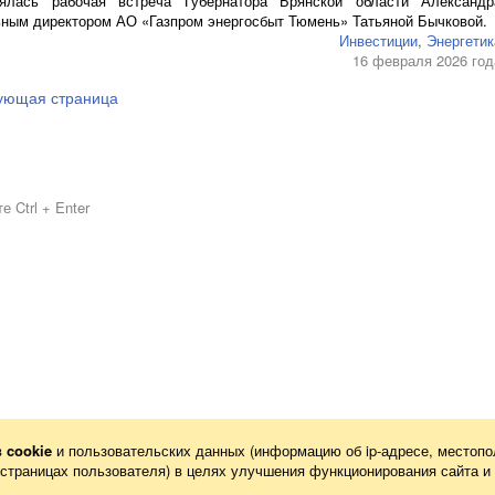
ялась рабочая встреча Губернатора Брянской области Александр
ьным директором
АО
«Газпром энергосбыт Тюмень» Татьяной Бычковой.
Инвестиции
,
Энергетик
16 февраля 2026 год
ующая страница
 Ctrl + Enter
в
cookie
и пользовательских данных (информацию об
ip-адресе
, местопо
х страницах пользователя) в целях улучшения функционирования сайта и