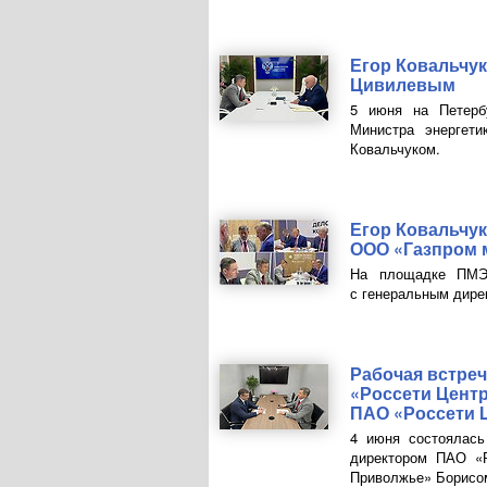
Егор Ковальчук
Цивилевым
5 июня на Петерб
Министра энергет
Ковальчуком.
Егор Ковальчук
ООО «Газпром 
На площадке ПМЭФ
с генеральным дир
Рабочая встре
«Россети Цент
П
АО «Россети 
4 июня состоялась
директором
ПАО
«Р
Приволжье» Борисо