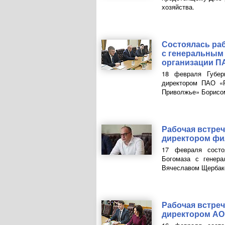
хозяйства.
Состоялась раб
с генеральным
организации
П
18 февраля Губер
директором
ПАО
«Р
Приволжье» Борисо
Рабочая встреч
директором ф
17 февраля состо
Богомаза с генер
Вячеславом Щербак
Рабочая встреч
директором
АО