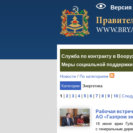
Версия
Служба по контракту в Воор
Меры социальной поддержки 
Новости
/
По категориям
Категории
Энергетика
1
|
2
|
3
|
4
|
5
|
6
|
7
|
8
|
9
|
10
|
След
Рабочая встреч
АО «Газпром э
15 июня врио Губе
с генеральным дир