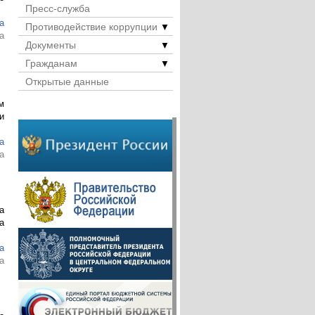
Пресс-служба
а
Противодействие коррупции
▼
а
Документы
▼
Гражданам
▼
Открытые данные
м
и
а
а
а
а
а
а