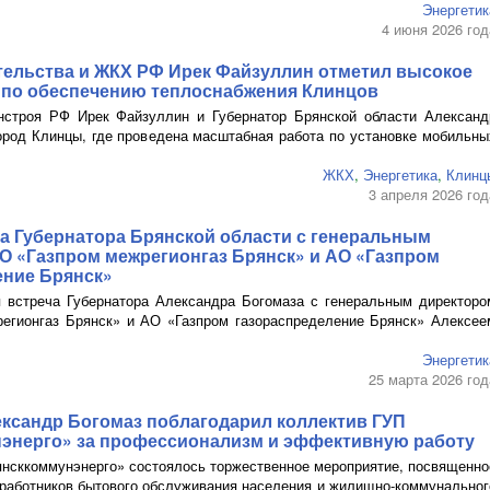
Энергетик
4 июня 2026 год
тельства и ЖКХ РФ Ирек Файзуллин отметил высокое
т по обеспечению теплоснабжения Клинцов
нстроя РФ Ирек Файзуллин и Губернатор Брянской области Александ
ород Клинцы, где проведена масштабная работа по установке мобильны
ЖКХ
,
Энергетика
,
Клинц
3 апреля 2026 год
а Губернатора Брянской области с генеральным
О
«Газпром межрегионгаз Брянск» и
АО
«Газпром
ение Брянск»
 встреча Губернатора Александра Богомаза с генеральным директоро
егионгаз Брянск» и
АО
«Газпром газораспределение Брянск» Алексее
Энергетик
25 марта 2026 год
ександр Богомаз поблагодарил коллектив ГУП
энерго» за профессионализм и эффективную работу
янсккоммунэнерго» состоялось торжественное мероприятие, посвященно
аботников бытового обслуживания населения и
жилищно-коммунальног