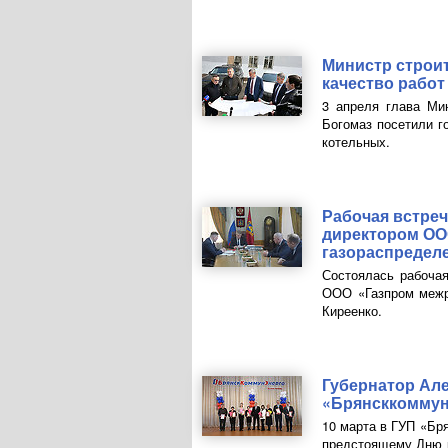
Министр строи
качество рабо
3 апреля глава Ми
Богомаз посетили г
котельных.
Рабочая встреч
директором
ОО
газораспредел
Состоялась рабочая
ООО
«Газпром межр
Киреенко.
Губернатор Ал
«Брянсккоммун
10 марта в ГУП «Бр
предстоящему Дню р