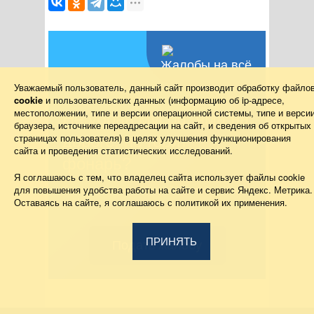
Жалобы на всё
Уважаемый пользователь, данный сайт производит обработку файло
cookie
и пользовательских данных (информацию об
ip-адресе
,
местоположении, типе и версии операционной системы, типе и верси
Не убран мусор, яма на
браузера, источнике переадресации на сайт, и сведения об открытых
страницах пользователя) в целях улучшения функционирования
дороге, не горит
сайта и проведения статистических исследований.
фонарь?
Я соглашаюсь с тем, что владелец сайта использует файлы cookie
для повышения удобства работы на сайте и сервис Яндекс. Метрика.
Столкнулись с проблемой — сообщите о
Оставаясь на сайте, я соглашаюсь с политикой их применения.
ней!
ПРИНЯТЬ
Подать жалобу